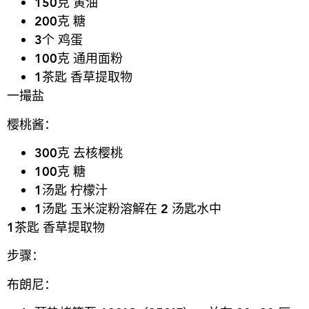
150
克 黄油
200
克 糖
3
个
鸡
蛋
100
克 通用面粉
1
茶匙 香草提取物
一撮
盐
樱
桃
酱
：
300
克 去核
樱
桃
100
克 糖
1汤
匙
柠
檬汁
1汤
匙 玉米淀粉溶解在
2 汤
匙水中
1
茶匙 香草提取物
步
骤
：
布朗尼：