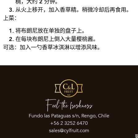
稠，大
约 2
分
钟
。
从火上移开，加入香草精。稍微冷却后再食用。
上菜：
将布朗尼放在
单
独的
盘
子上。
在每
块
布朗尼上倒入大量
樱
桃
酱
。
可
选
：加入一勺香草冰淇淋以增添
风
味。
Feel the freshness
Fundo las Pataguas s/n, Rengo, Chile
+56 2 3252 6470
sales@cylfruit.com