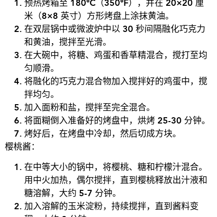
预热
烤箱至
180°C
（
350°F
），并在
20×20
厘
米（
8×8
英寸）方形烤
盘
上涂抹黄油。
在双
层锅
中或微波炉中以
30
秒
间
隔融化巧克力
和黄油，
搅
拌至光滑。
在大碗中，将糖、鸡蛋和香草精混合，搅打至均
匀顺滑。
将融化的巧克力混合物加入
搅
拌好的
鸡
蛋中，
搅
拌均匀。
加入面粉和
盐
，
搅
拌至完全混合。
将面糊倒入准
备
好的烤
盘
中，烘烤
25-30
分
钟
。
烤好后，在烤盘中冷却，然后切成方块。
樱
桃
酱
：
在中等大小的
锅
中，将
樱
桃、糖和
柠
檬汁混合。
用中火加
热
，偶
尔搅
拌，直到
樱
桃
释
放出汁液和
糖溶解，大
约 5-7
分
钟
。
加入溶解的玉米淀粉，持
续搅
拌，直到
酱
料
变