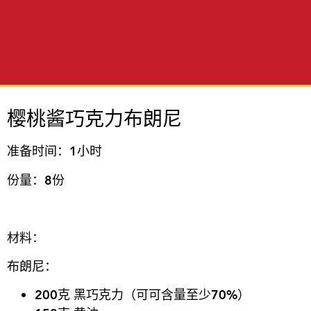
樱
桃
酱
巧克力布朗尼
准
备时间
：
1
小
时
份量：
8
份
材料：
布朗尼：
200
克 黑巧克力（可可含量至少70%）