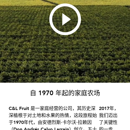
自
1970
年起的家庭农场
C&L Fruit
是一家庭经营的公司，其历史
深
2017
年，
深植根于对土地和水果的热情
，这段旅程始
我们迈出
于
1970
年代，由安德烈斯
·
卡尔沃
·
拉赖因
了关键性
（
Don Andrés Calvo Larrain
）创立。
五十
的一步，