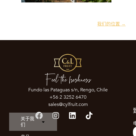
我们的位置 →
Feel the freshness
Fundo las Pataguas s/n, Rengo, Chile
+56 2 3252 6470
sales@cylfruit.com
关于我
们