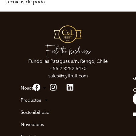
técnicas de poda.
Feel the freshness
Fundo las Pataguas s/n, Rengo, Chile
+56 2 3252 6470
sales@cylfruit.com
a
Nosotros
C
Productos
Sostenibilidad
Novedades