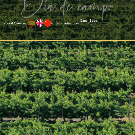
Día de campo
Canal Ético
Portal Clientes
Portal Productores