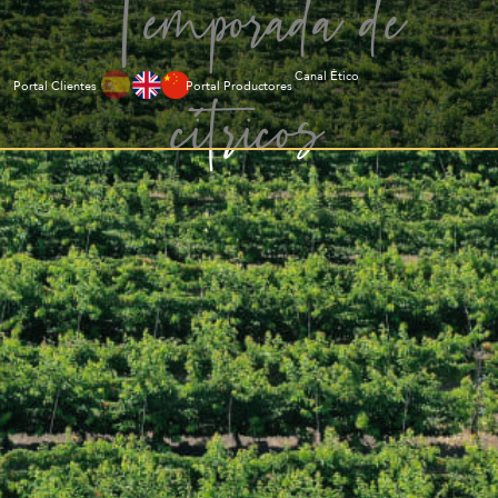
Temporada de
cítricos
Canal Ético
Portal Clientes
Portal Productores