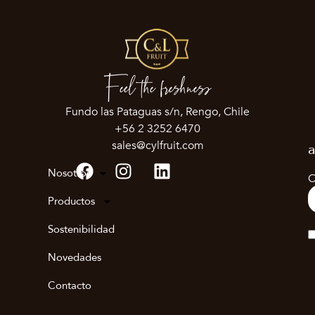
Feel the freshness
Fundo las Pataguas s/n, Rengo, Chile
+56 2 3252 6470
sales@cylfruit.com
a
Nosotros
C
Productos
Sostenibilidad
Novedades
Contacto